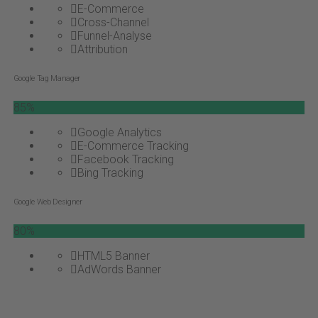
E-Commerce
Cross-Channel
Funnel-Analyse
Attribution
Google Tag Manager
85%
Google Analytics
E-Commerce Tracking
Facebook Tracking
Bing Tracking
Google Web Designer
80%
HTML5 Banner
AdWords Banner