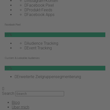
Instagram-Konten
Facebook Pixel
Produkt-Feeds
Facebook Apps
Facebook Pixel
95%
Audience Tracking
Event Tracking
Custom & Lookalike Audiences
90%
Erweiterte Zielgruppensegmentierung
Search
Blog
Über mich