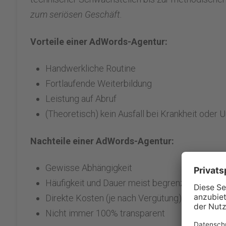
zum seriösen Geschäft.
Vorteile einer AdWords-Agentur:
Handwerkliche Routine
Fortlaufende Weiterbildung
Leistung auf Abruf
(Theoretisch) kein Ausfall bei Krankheit oder U
Nachteile einer AdWords-Agentur:
Gewisse Abhängigkeit
Häufigkeit und Dauer meist begrenzt
Direkte Kosten (je nach Vergütung)
Nicht immer 100% transparent