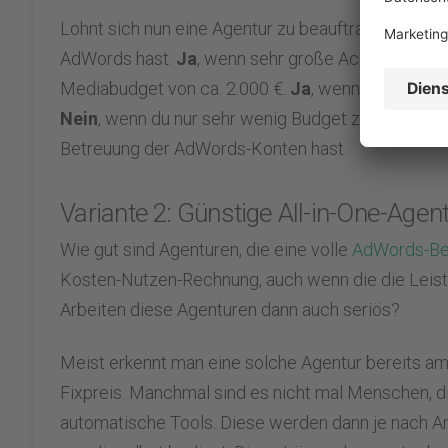
Lohnt sich nun eine Agentur zu beauftragen?
Ja
, 
AdWords hast.
Ja
, wenn sehr große Accounts betr
Mediabudget von ca. 2.000 €.
Ja
, wenn erstmal ei
Nein
, wenn du nur sehr wenig Budget zur Verfügun
Betreuung der AdWords-Konten hast.
Variante 2: Günstige All-in-One-Age
Wie gut sind Agenturen, die eine volle
AdWords-Be
Kosten-Nutzen-Rechnung, auch wenn die die Leistu
Arbeiten diese Agenturen dann auch seriös?
Meist erkennt man eine solche Agentur bereits am
Fixpreis. Manchmal sind es nicht mal Menschen, 
automatische Tools. Diese werden dann je nach A