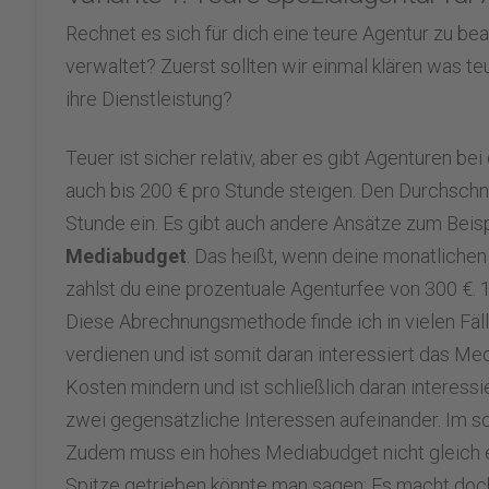
Rechnet es sich für dich eine teure Agentur zu b
verwaltet? Zuerst sollten wir einmal klären was 
ihre Dienstleistung?
Teuer ist sicher relativ, aber es gibt Agenturen bei
auch bis 200 € pro Stunde steigen. Den Durchschni
Stunde ein. Es gibt auch andere Ansätze zum Beis
Mediabudget
. Das heißt, wenn deine monatliche
zahlst du eine prozentuale Agenturfee von 300 €. 
Diese Abrechnungsmethode finde ich in vielen Fäl
verdienen und ist somit daran interessiert das M
Kosten mindern und ist schließlich daran interessi
zwei gegensätzliche Interessen aufeinander. Im s
Zudem muss ein hohes Mediabudget nicht gleich e
Spitze getrieben könnte man sagen: Es macht doc