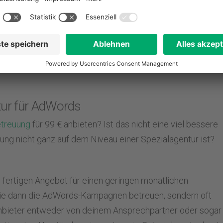
wenn du keine Zeit oder keine Erfahrung im Bereich
eut werden sollen.
Ja
, ab einem monatlichen
n Grundsetup erarbeitet werden soll.
g hast.
Nein
, wenn du bereits gute Mitarbeiter für die
ntur für AdWords
treuung
für 99 € anbieten? Ist das nicht eine viel bessere
ng nicht ganz auf dem Niveau einer Spezialagentur ist?
 fertigen Angebot für einen geringen monatlichen
die dann die AdWords-Kampagnen betreuen, sondern oft
nbieter entweder von deinem Ansprechpartner oder sogar