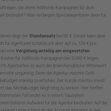
eauftragen, die deine AdWords-Kampagnen für dich
teuer bedeutet? Was verlangen Spezialagenturen denn für
 denen liegt der
Stundensatz
bei 80 €. Dieser kann aber
tt für Agenturen schätze ich aber auf ca. 100 € pro
piel eine
Vergütung anteilig am eingesetzten
n Kosten für AdWords-Kampagnen bei 3.000 € liegen,
10% Agenturfee ist auch der branchenübliche Mittelwert.
len sehr ungünstig. Denn die Agentur möchte Geld
ediabudget ständig zu erhöhen. Der Kunde möchte meist
ert das Mediabudget langfristig zu senken. Hier treffen
chlimmsten Fall endet es in einem Tauziehen.
inen höheren Aufwand für die Agentur bedeuten. Auf die
h keinen Unterschied ob der Account Manager in den