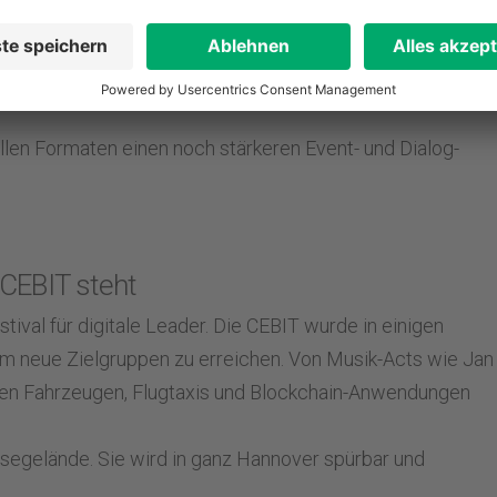
llen Formaten einen noch stärkeren Event- und Dialog-
 CEBIT steht
val für digitale Leader. Die CEBIT wurde in einigen
um neue Zielgruppen zu erreichen. Von Musik-Acts wie Jan
men Fahrzeugen, Flugtaxis und Blockchain-Anwendungen
segelände. Sie wird in ganz Hannover spürbar und