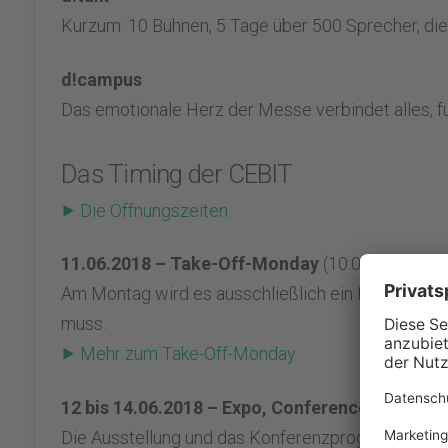
Kurzum: 10 Bühnen, 5 Tage über 500 Sprecher, die ih
d!campus
Das emotionale Herz der Messe verbindet alles, fü
Das Timing der CEBIT
⯈ Die Öffnungszeiten
11.06.2018 – Take-Off-Monday
(10:00 – 18:00 U
Am Montag wird es ausschließlich ein Konferenz
muss.
⯈ Mehr zum Take-Off-Monday
12 bis 14.06.2018 – Expo, Conference, Festival
Die Ausstellung und das Konferenzprogramm gehe