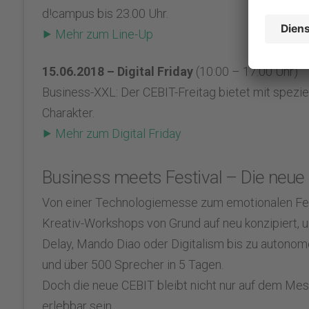
d!campus bis 23.00 Uhr.
⯈ Mehr zum Line-Up
15.06.2018 – Digital Friday
(10:00 – 17:00 Uhr)
Business-XXL: Der CEBIT-Freitag bietet mit spezie
Charakter.
⯈ Mehr zum Digital Friday
Business meets Festival – Die neue
Von einer Technologiemesse zum emotionalen Festi
Kreativ-Workshops von Grund auf neu konzipiert, 
Delay, Mando Diao oder Digitalism bis zu autono
und über 500 Sprecher in 5 Tagen.
Doch die neue CEBIT bleibt nicht nur auf dem Mes
erlebbar sein.