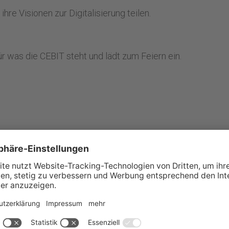
re Visionen zur Digitalisierung teilen.
r was die CEBIT steht und lädt zum Feiern ein.
hr)
programm geben bei dem man sich vorab registrieren
(10:00 – 23:00 Uhr)
n bis 19:00 Uhr, die Abendveranstaltungen auf dem