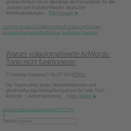
großen Risiken ist es allerdings ein Freizeitpark für alle
Juristen und Sudoko-Meister deutscher
Rechtsabteilungen.…
[Mehr lesen] ➤
Custom Audience
Datenschutz
Facebook
Google
Analytics
Remarketing
Similar Audience
Tracking
Warum vollautomatisierte AdWords-
Tools nicht funktionieren
Christian Penseler
06.07.2016
PPC
Der Traum eines jeden Werbetreibenden und
gleichzeitig das Verkaufsargument für viele Tool-
Anbieter – Automatisierung.…
[Mehr lesen] ➤
AdWords
Bid-Management
CPC
CPO
Search