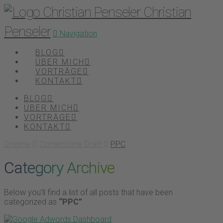
Christian
Penseler
Navigation
BLOG
ÜBER MICH
VORTRÄGE
KONTAKT
BLOG
ÜBER MICH
VORTRÄGE
KONTAKT
Home
Cornerstone Draft
PPC
Category Archive
Below you'll find a list of all posts that have been
categorized as
“PPC”