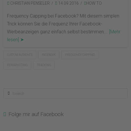
CHRISTIAN PENSELER
14.09.2016
HOW TO
Frequency Capping bei Facebook? Mit diesem simplen
Trick können Sie die Frequenz Ihrer Facebook-
Werbeanzeigen ganz einfach selbst bestimmen.…
[Mehr
lesen] ➤
CUSTOM AUDIENCE
FACEBOOK
FREQUENCY CAPPING
REMARKETING
TRACKING
Search
Folge mir auf Facebook