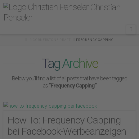
Christian
Penseler
Na
HOME
CORNERSTONE DRAFT
FREQUENCY CAPPING
Tag Archive
Below you'll find a list of all posts that have been tagged
as
“Frequency Capping”
How To: Frequency Capping
bei Facebook-Werbeanzeigen