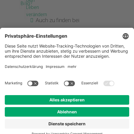
Auch zu finden bei
Search
BLOG
ÜBER MICH
VORTRÄGE
KONTAKT
GOOGLE ADS BERATUNG
©2018 WWW.CHRISTIAN-PENSELER.DE
Impressum
Datenschutz
Webtracking
|
|